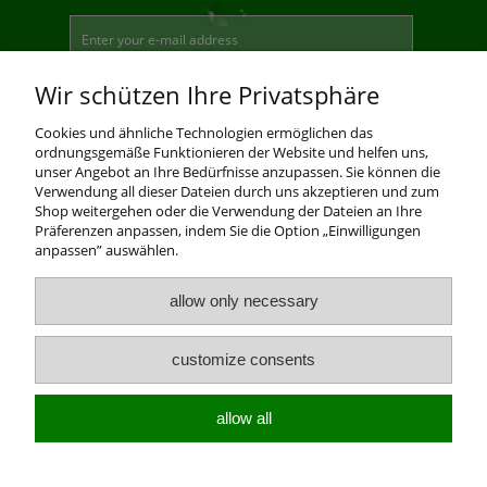
SENDEN
Wir schützen Ihre Privatsphäre
Cookies und ähnliche Technologien ermöglichen das
Ich stimme der Verarbeitung meiner personenbezogenen
ordnungsgemäße Funktionieren der Website und helfen uns,
Daten durch Agroplast Weisen in Übereinstimmung mit
dem Gesetz über den Schutz persönlicher Daten vom 29.
unser Angebot an Ihre Bedürfnisse anzupassen. Sie können die
August 1997. (Gesetzblatt Nr. 101, Pos.. 926 2002.) Um
Verwendung all dieser Dateien durch uns akzeptieren und zum
den Newsletter zu erhalten
Shop weitergehen oder die Verwendung der Dateien an Ihre
Präferenzen anpassen, indem Sie die Option „Einwilligungen
anpassen” auswählen.
allow only necessary
© 2018 AGROPLAST
customize consents
Sklep internetowy Shoper.pl
allow all
Created by