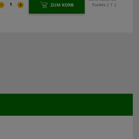
-
+
ZUM KORB
Punkte. [
?
]