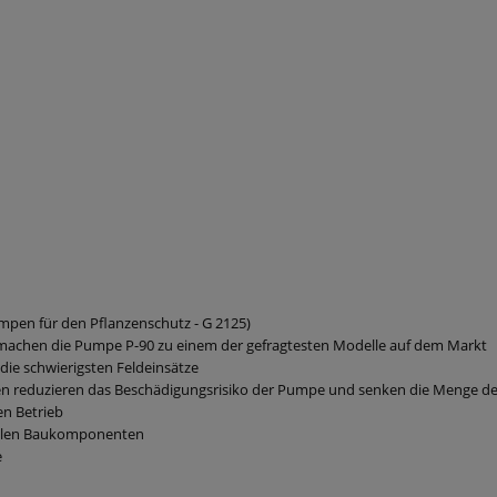
mpen für den Pflanzenschutz -
G 2125
)
t machen die Pumpe P-90 zu einem der gefragtesten Modelle auf dem Markt
r die schwierigsten Feldeinsätze
len reduzieren das Beschädigungsrisiko der Pumpe und senken die Menge
n Betrieb
 allen Baukomponenten
e