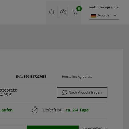
wahl der sprache
0
Deutsch
EAN:
5901867227058
Hersteller:
Agroplast
ttopreis:
Nach Produkt fragen
4,98 €
Laufen
Lieferfrist::
ca. 2-4 Tage
Sie erhalten
53